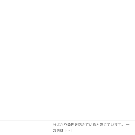
夫婦カウンセリング、ぶっちゃけ意味あ
伊藤 縁
る？
2026-07-21
「夫婦カウンセリングを受けたって、何も変わ
らない」 「そもそもカウンセリング自体、胡散
臭い」 結構な方々がこのように思っているので
はないでしょうか？欧米と違い、日本ではまだ
カウンセリング文化が浸透していません。カウ
ンセリ […]
続きを読む
何度言っても改善しない夫と小言ばかり
伊藤 縁
の妻
2026-07-13
夫婦の悩みとしてよく聞くのが、「何度伝えて
も夫が変わってくれない」「妻からの小言が息
苦しい」という声です。 妻は繰り返し伝えても
改善されないことで、大切にされていない、自
分ばかり負担を抱えていると感じています。 一
方夫は […]