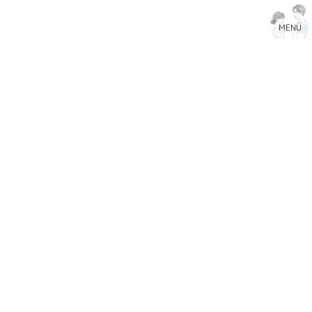
コ
ナ
ン
ビ
MENU
テ
ゲ
ン
ー
HOME
Blog
伊藤 縁
ツ
シ
へ
ョ
ス
ン
伊藤 縁
キ
に
ッ
移
プ
動
不倫って人間不信になる
新着!!
伊藤 縁
2026-08-05
昨日まで「この人だけは大丈夫」と思っていた
相手に裏切られると、もう誰も信じられないで
すよね。 そして不倫した本人が反省してても、
された側の傷ついた心はそう簡単に癒えませ
ん。 じゃあどうすれば元に戻れるのでしょう
か。 信頼 […]
続きを読む