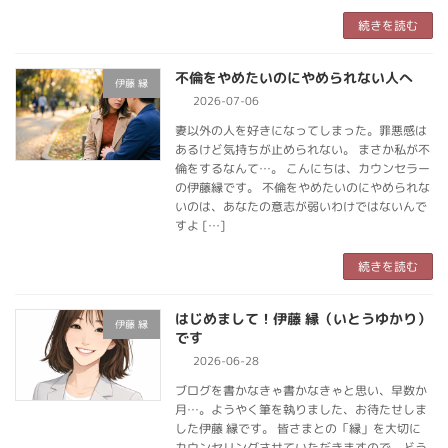
続きを読む
不倫をやめたいのにやめられない人へ
伊藤 縁
2026-07-06
妻以外の人を好きになってしまった。罪悪感は
あるけど気持ちが止められない。 まさか私が不
倫をするなんて…。 こんにちは、カウンセラー
の伊藤縁です。 不倫をやめたいのにやめられな
いのは、あなたの意志が弱いわけではないんで
すよ […]
続きを読む
はじめまして！伊藤 縁（いとうゆかり）
伊藤 縁
です
2026-06-28
ブログを書かなきゃ書かなきゃと思い、早数か
月…。ようやく筆を執りました、お待たせしま
した伊藤 縁です。 皆さまとの「縁」を大切に
カウンセリングさせていただきますので、どう