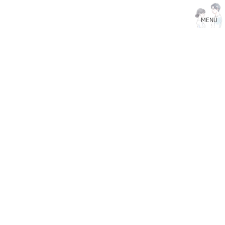
コ
ナ
ン
ビ
MENU
テ
ゲ
ン
ー
HOME
Blog
お知らせ
SDGs宣言
ツ
シ
へ
ョ
ス
ン
SDGs宣言
キ
に
ッ
移
2025-02-06
夫婦カウンセリングcochi
プ
動